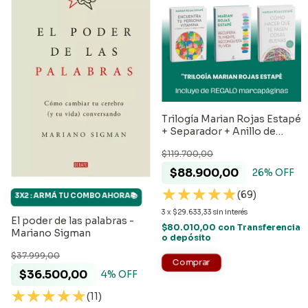
Trilogía Marian Rojas Estapé
+ Separador + Anillo de
lectura + Envió GRATIS
$119.700,00
$88.900,00
26
% OFF
(69)
3X2 : ARMÁ TU COMBO AHORA📚
3
x
$29.633,33
sin interés
El poder de las palabras -
$80.010,00
con
Transferencia
Mariano Sigman
o depósito
$37.999,00
$36.500,00
4
% OFF
(11)