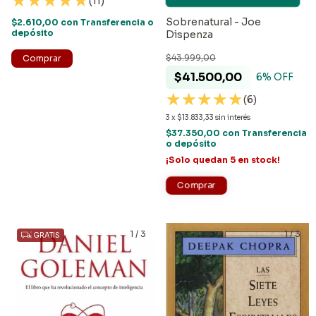
(11)
Sobrenatural - Joe
$2.610,00
con
Transferencia o
depósito
Dispenza
$43.999,00
Comprar
$41.500,00
6
% OFF
(6)
3
x
$13.833,33
sin interés
$37.350,00
con
Transferencia
o depósito
¡Solo quedan
5
en stock!
1
/
3
1
/
3
GRATIS