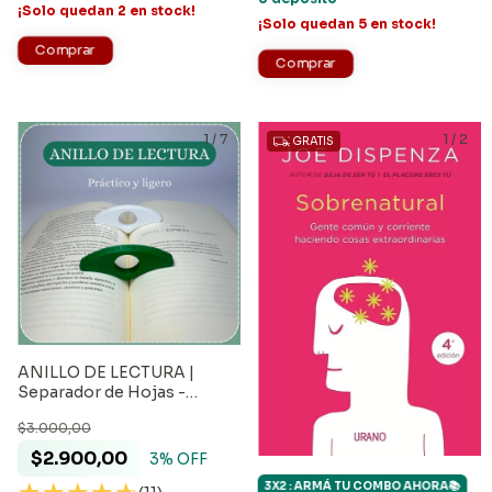
¡Solo quedan
2
en stock!
¡Solo quedan
5
en stock!
1
/
7
1
/
2
GRATIS
ANILLO DE LECTURA |
Separador de Hojas -
Sujetador de páginas
$3.000,00
$2.900,00
3
% OFF
3X2 : ARMÁ TU COMBO AHORA📚