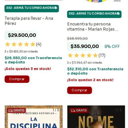
3X2 : ARMÁ TU COMBO AHORA📚
3X2 : ARMÁ TU COMBO AHORA📚
Terapia para llevar - Ana
Pérez
Encuentra tu persona
vitamina - Marian Rojas
Estape
$29.500,00
$38.999,00
(4)
$35.900,00
8
% OFF
3
x
$9.833,33
sin interés
(17)
$26.550,00
con
Transferencia
o depósito
3
x
$11.966,67
sin interés
¡Solo quedan
3
en stock!
$32.310,00
con
Transferencia
o depósito
¡Solo quedan
2
en stock!
1
/
3
1
/
3
GRATIS
GRATIS