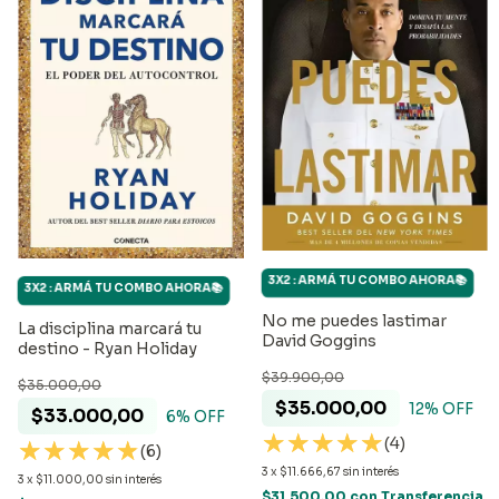
3X2 : ARMÁ TU COMBO AHORA📚
3X2 : ARMÁ TU COMBO AHORA📚
No me puedes lastimar
La disciplina marcará tu
David Goggins
destino - Ryan Holiday
$39.900,00
$35.000,00
$35.000,00
12
% OFF
$33.000,00
6
% OFF
(4)
(6)
3
x
$11.666,67
sin interés
3
x
$11.000,00
sin interés
$31.500,00
con
Transferencia