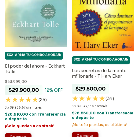
3X2 : ARMÁ TU COMBO AHORA📚
3X2 : ARMÁ TU COMBO AHORA📚
El poder del ahora - Eckhart
Los secretos de la mente
Tolle
millonaria - T Harv Eker
$33.999,00
$29.500,00
$29.900,00
12
% OFF
(34)
(25)
3
x
$9.833,33
sin interés
3
x
$9.966,67
sin interés
$26.550,00
con
Transferencia
$26.910,00
con
Transferencia
o depósito
o depósito
¡No te lo pierdas, es el último!
¡Solo quedan
4
en stock!