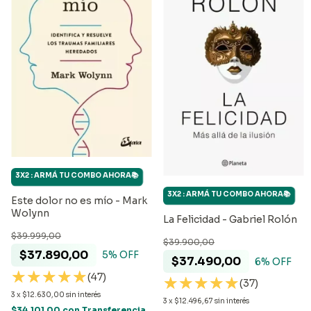
3X2 : ARMÁ TU COMBO AHORA📚
3X2 : ARMÁ TU COMBO AHORA📚
Este dolor no es mío - Mark
Wolynn
La Felicidad - Gabriel Rolón
$39.999,00
$39.900,00
$37.890,00
5
% OFF
$37.490,00
6
% OFF
(47)
(37)
3
x
$12.630,00
sin interés
3
x
$12.496,67
sin interés
$34.101,00
con
Transferencia