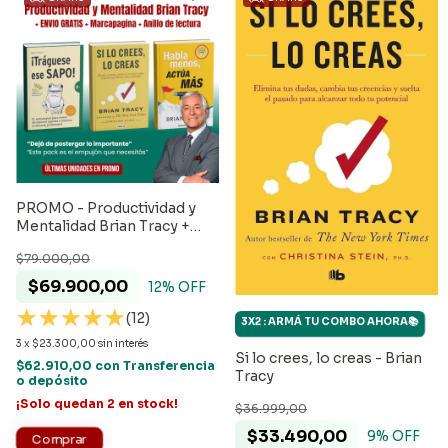
PROMO - Productividad y
Mentalidad Brian Tracy +
ENVIO GRATIS +
$79.000,00
Marcapagina + Anillo de
lectura
$69.900,00
12
% OFF
(12)
3X2 : ARMÁ TU COMBO AHORA📚
3
x
$23.300,00
sin interés
Si lo crees, lo creas - Brian
$62.910,00
con
Transferencia
Tracy
o depósito
¡Solo quedan
2
en stock!
$36.999,00
$33.490,00
9
% OFF