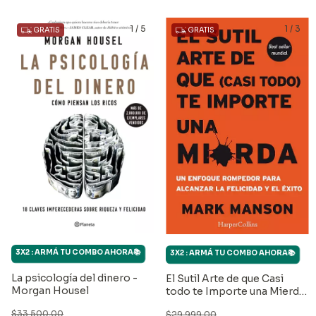
1
/
5
1
/
3
GRATIS
GRATIS
3X2 : ARMÁ TU COMBO AHORA📚
3X2 : ARMÁ TU COMBO AHORA📚
La psicología del dinero -
El Sutil Arte de que Casi
Morgan Housel
todo te Importe una Mierda
- Mark Manson
$33.500,00
$29.999,00