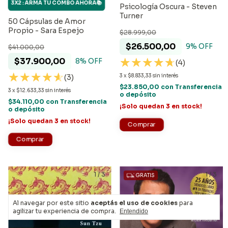
3X2 : ARMÁ TU COMBO AHORA📚
Psicología Oscura - Steven
Turner
50 Cápsulas de Amor
Propio - Sara Espejo
$28.999,00
$26.500,00
9
% OFF
$41.000,00
$37.900,00
8
% OFF
(4)
3
x
$8.833,33
sin interés
(3)
$23.850,00
con
Transferencia
3
x
$12.633,33
sin interés
o depósito
$34.110,00
con
Transferencia
¡Solo quedan
3
en stock!
o depósito
¡Solo quedan
3
en stock!
1
/
3
1
/
3
GRATIS
Al navegar por este sitio
aceptás el uso de cookies
para
agilizar tu experiencia de compra.
Entendido