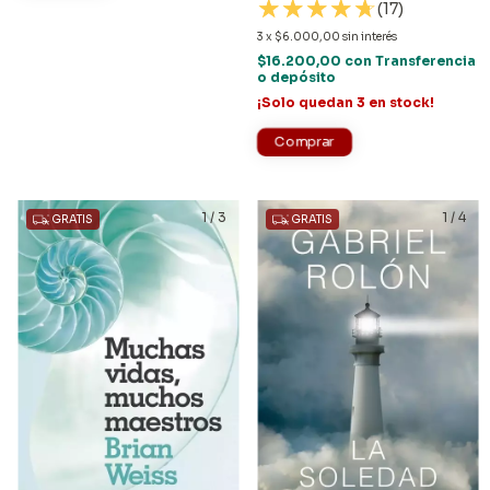
(17)
3
x
$6.000,00
sin interés
$16.200,00
con
Transferencia
o depósito
¡Solo quedan
3
en stock!
1
/
3
1
/
4
GRATIS
GRATIS