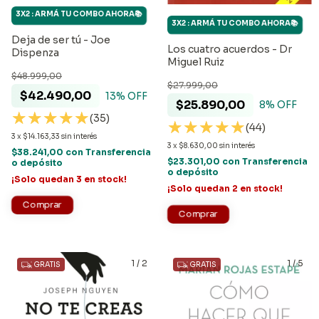
3X2 : ARMÁ TU COMBO AHORA📚
3X2 : ARMÁ TU COMBO AHORA📚
Deja de ser tú - Joe
Los cuatro acuerdos - Dr
Dispenza
Miguel Ruiz
$48.999,00
$27.999,00
$42.490,00
13
% OFF
$25.890,00
8
% OFF
(35)
(44)
3
x
$14.163,33
sin interés
3
x
$8.630,00
sin interés
$38.241,00
con
Transferencia
$23.301,00
con
Transferencia
o depósito
o depósito
¡Solo quedan
3
en stock!
¡Solo quedan
2
en stock!
1
/
2
1
/
5
GRATIS
GRATIS