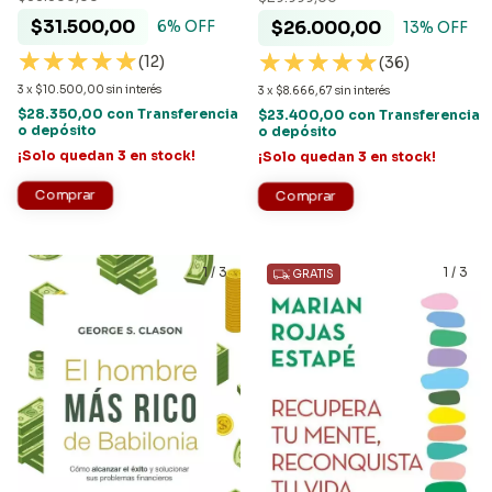
$31.500,00
$26.000,00
6
% OFF
13
% OFF
(12)
(36)
3
x
$10.500,00
sin interés
3
x
$8.666,67
sin interés
$28.350,00
con
Transferencia
$23.400,00
con
Transferencia
o depósito
o depósito
¡Solo quedan
3
en stock!
¡Solo quedan
3
en stock!
1
/
3
1
/
3
GRATIS