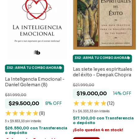
3X2 : ARMÁ TU COMBO AHORA📚
3X2 : ARMÁ TU COMBO AHORA📚
Las siete leyes espirituales
del éxito - Deepak Chopra
La Inteligencia Emocional -
Daniel Goleman (B)
$21.999,00
$19.000,00
14
% OFF
$31.999,00
$29.500,00
(12)
8
% OFF
3
x
$6.333,33
sin interés
(8)
$17.100,00
con
Transferencia
3
x
$9.833,33
sin interés
o depósito
$26.550,00
con
Transferencia
¡Solo quedan
4
en stock!
o depósito