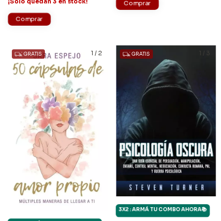
¡Solo quedan
3
en stock!
1
/
2
1
/
3
GRATIS
GRATIS
3X2 : ARMÁ TU COMBO AHORA📚