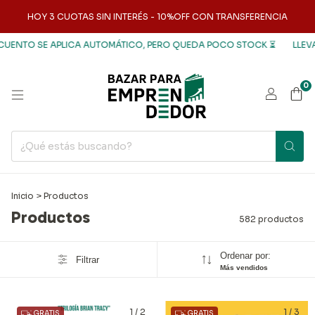
HOY 3 CUOTAS SIN INTERÉS - 10%OFF CON TRANSFERENCIA
ICA AUTOMÁTICO, PERO QUEDA POCO STOCK ⏳
LLEVATE 3 LIBROS Y P
0
Inicio
>
Productos
Productos
582 productos
Ordenar por:
Filtrar
Más vendidos
1
/
2
1
/
3
GRATIS
GRATIS