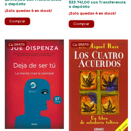
$33.741,00
con
Transferencia
o depósito
o depósito
¡Solo quedan
4
en stock!
¡Solo quedan
4
en stock!
1
/
3
1
/
3
GRATIS
GRATIS