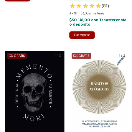
(81)
3
x
$11.163,33
sin interés
$30.141,00
con
Transferencia
o depósito
1
/
2
1
/
3
GRATIS
GRATIS