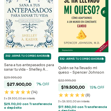
3X2 : ARMÁ TU COMBO AHORA📚
3X2 : ARMÁ TU COMBO AHORA📚
Sana a tus antepasados para
Quién se ha llevado mi
sanar tu vida - Shelley A
queso - Spencer Johnson
Kaehr
$29.999,00
$22.999,00
$27.900,00
7
% OFF
$19.500,00
15
% OFF
(14)
(8)
3
x
$9.300,00
sin interés
3
x
$6.500,00
sin interés
$25.110,00
con
Transferencia
$17.550,00
con
Transferencia
o depósito
o depósito