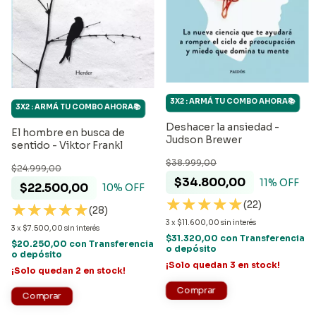
3X2 : ARMÁ TU COMBO AHORA📚
3X2 : ARMÁ TU COMBO AHORA📚
Deshacer la ansiedad -
El hombre en busca de
Judson Brewer
sentido - Viktor Frankl
$38.999,00
$24.999,00
$34.800,00
11
% OFF
$22.500,00
10
% OFF
(22)
(28)
3
x
$11.600,00
sin interés
3
x
$7.500,00
sin interés
$31.320,00
con
Transferencia
$20.250,00
con
Transferencia
o depósito
o depósito
¡Solo quedan
3
en stock!
¡Solo quedan
2
en stock!