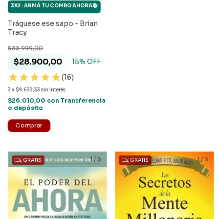
3X2 : ARMÁ TU COMBO AHORA📚
Tráguese ese sapo - Brian
Tracy
$33.999,00
$28.900,00
15
% OFF
(16)
3
x
$9.633,33
sin interés
$26.010,00
con
Transferencia
o depósito
1
/
3
1
/
3
GRATIS
GRATIS