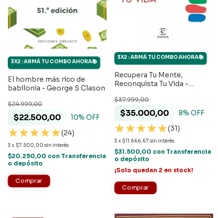
3X2 : ARMÁ TU COMBO AHORA📚
3X2 : ARMÁ TU COMBO AHORA📚
Recupera Tu Mente,
El hombre más rico de
Reconquista Tu Vida -
babilonia - George S Clason
Marian Rojas Estapé
$37.999,00
$24.999,00
$35.000,00
8
% OFF
$22.500,00
10
% OFF
(31)
(24)
3
x
$11.666,67
sin interés
3
x
$7.500,00
sin interés
$31.500,00
con
Transferencia
$20.250,00
con
Transferencia
o depósito
o depósito
¡Solo quedan
2
en stock!