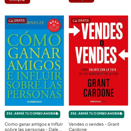
1
/
3
1
/
3
GRATIS
GRATIS
3X2 : ARMÁ TU COMBO AHORA📚
3X2 : ARMÁ TU COMBO AHORA📚
Vendes o vendes - Grant
Como ganar amigos e influir
Cardone
sobre las personas - Dale