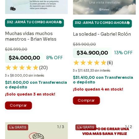
3X2 : ARMÁ TU COMBO AHORA📚
3X2 : ARMÁ TU COMBO AHORA📚
Muchas vidas muchos
La soledad - Gabriel Rolón
maestros - Brian Weiss
$39.900,00
$25.999,00
$34.900,00
13
% OFF
$24.000,00
8
% OFF
(6)
(20)
3
x
$11.633,33
sin interés
3
x
$8.000,00
sin interés
$31.410,00
con
Transferencia
o depósito
$21.600,00
con
Transferencia
o depósito
¡Solo quedan
4
en stock!
¡Solo quedan
3
en stock!
1
/
3
1
/
2
GRATIS
GRATIS