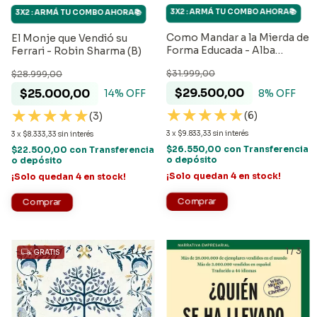
3X2 : ARMÁ TU COMBO AHORA📚
3X2 : ARMÁ TU COMBO AHORA📚
Como Mandar a la Mierda de
El Monje que Vendió su
Forma Educada - Alba
Ferrari - Robin Sharma (B)
Cardalda
$31.999,00
$28.999,00
$29.500,00
$25.000,00
8
% OFF
14
% OFF
(6)
(3)
3
x
$9.833,33
sin interés
3
x
$8.333,33
sin interés
$26.550,00
con
Transferencia
$22.500,00
con
Transferencia
o depósito
o depósito
¡Solo quedan
4
en stock!
¡Solo quedan
4
en stock!
1
/
3
1
/
3
GRATIS