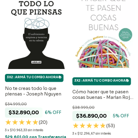
3X2 : ARMÁ TU COMBO AHORA📚
3X2 : ARMÁ TU COMBO AHORA📚
No te creas todo lo que
Cómo hacer que te pasen
piensas - Joseph Nguyen
cosas buenas - Marian Rojas
Estape
$34.999,00
$38.999,00
$32.890,00
6
% OFF
$36.890,00
5
% OFF
(20)
(53)
3
x
$10.963,33
sin interés
3
x
$12.296,67
sin interés
$29.601,00
con
Transferencia