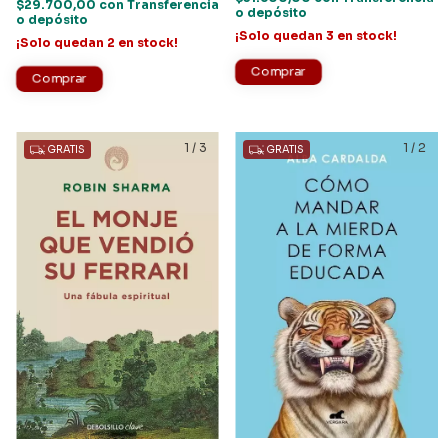
$29.700,00
con
Transferencia
o depósito
o depósito
¡Solo quedan
3
en stock!
¡Solo quedan
2
en stock!
1
/
3
1
/
2
GRATIS
GRATIS