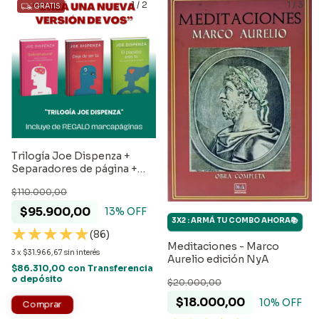
1
/
2
1
/
3
GRATIS
Trilogía Joe Dispenza +
Separadores de página +
Envio GRATIS
$110.000,00
$95.900,00
13
% OFF
3X2 : ARMÁ TU COMBO AHORA📚
(86)
Meditaciones - Marco
3
x
$31.966,67
sin interés
Aurelio edición NyA
$86.310,00
con
Transferencia
o depósito
$20.000,00
$18.000,00
10
% OFF