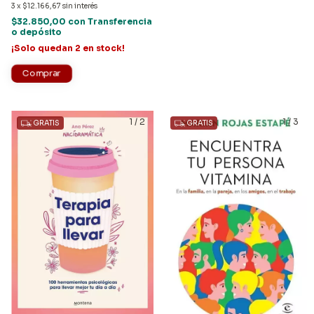
3
x
$12.166,67
sin interés
$32.850,00
con
Transferencia
o depósito
¡Solo quedan
2
en stock!
1
/
2
1
/
3
GRATIS
GRATIS