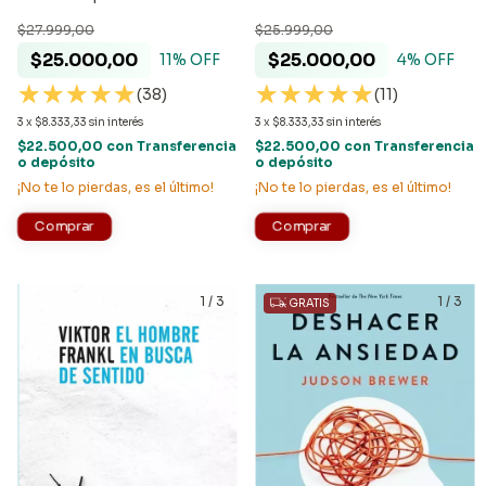
Carnegie
$25.999,00
$27.999,00
$25.000,00
$25.000,00
4
% OFF
11
% OFF
(11)
(38)
3
x
$8.333,33
sin interés
3
x
$8.333,33
sin interés
$22.500,00
con
Transferencia
$22.500,00
con
Transferencia
o depósito
o depósito
¡No te lo pierdas, es el último!
¡No te lo pierdas, es el último!
1
/
3
1
/
3
GRATIS