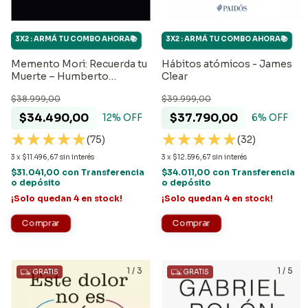
3X2 : ARMÁ TU COMBO AHORA📚
3X2 : ARMÁ TU COMBO AHORA📚
Memento Mori: Recuerda tu
Hábitos atómicos - James
Muerte – Humberto
Clear
Montesinos
$38.999,00
$39.999,00
$34.490,00
$37.790,00
12
% OFF
6
% OFF
(75)
(32)
3
x
$11.496,67
sin interés
3
x
$12.596,67
sin interés
$31.041,00
con
Transferencia
$34.011,00
con
Transferencia
o depósito
o depósito
¡Solo quedan
4
en stock!
¡Solo quedan
4
en stock!
1
/
3
1
/
5
GRATIS
GRATIS