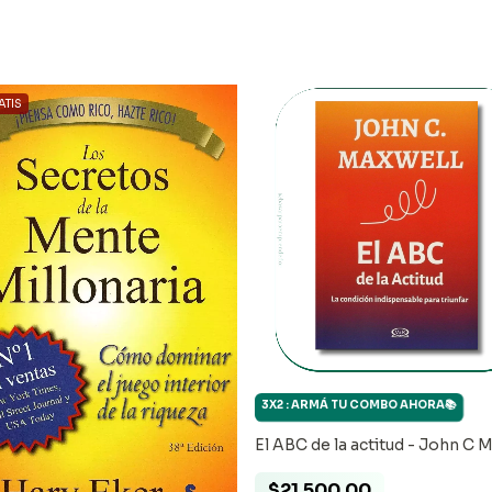
TIS
3X2 : ARMÁ TU COMBO AHORA📚
El ABC de la actitud - John C 
$21.500,00