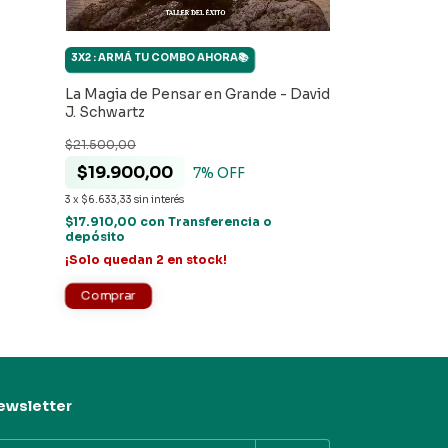
3X2 : ARMÁ TU COMBO AHORA📚
3X2 : ARMÁ TU 
La Magia de Pensar en Grande - David
Quién se ha ll
J. Schwartz
Spencer Joh
$21.500,00
$22.999,00
$19.900,00
7
% OFF
$19.500,0
3
x
$6.633,33
sin interés
3
x
$6.500,00
sin i
$17.910,00
con
Transferencia o
depósito
$17.550,00
con
depósito
¡Solo quedan
2
en stock!
¡Solo quedan
5
ewsletter