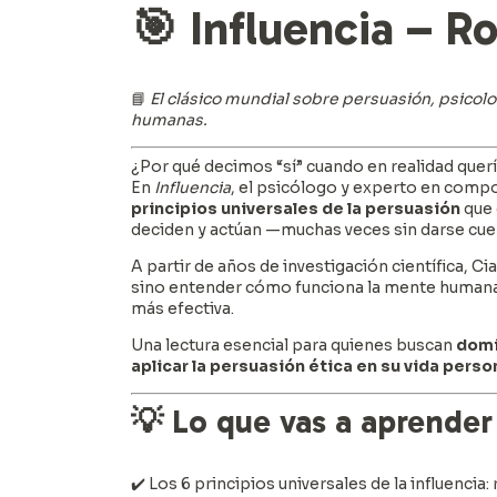
🎯
Influencia – Ro
📘
El clásico mundial sobre persuasión, psicolog
humanas.
¿Por qué decimos “sí” cuando en realidad quer
En
Influencia
, el psicólogo y experto en co
principios universales de la persuasión
que 
deciden y actúan —muchas veces sin darse cue
A partir de años de investigación científica, C
sino entender cómo funciona la mente humana 
más efectiva.
Una lectura esencial para quienes buscan
domi
aplicar la persuasión ética en su vida person
💡
Lo que vas a aprender
✔️ Los 6 principios universales de la influenci