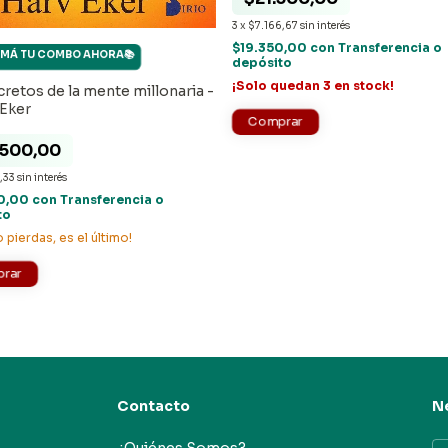
3
x
$7.166,67
sin interés
$19.350,00
con
Transferencia o
RMÁ TU COMBO AHORA📚
depósito
¡Solo quedan
3
en stock!
cretos de la mente millonaria -
 Eker
.500,00
,33
sin interés
0,00
con
Transferencia o
to
o pierdas, es el último!
Contacto
N