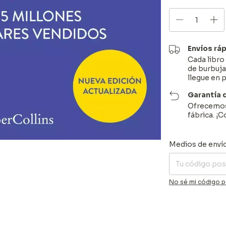
Envíos rá
Cada libr
de burbuja
llegue en 
Garantía 
Ofrecemos 
fábrica. ¡
Entregas para el C
Medios de enví
No sé mi código p