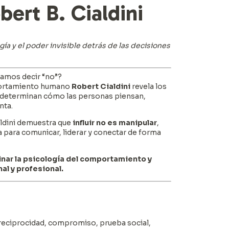
bert B. Cialdini
ía y el poder invisible detrás de las decisiones
íamos decir “no”?
mportamiento humano
Robert Cialdini
revela los
determinan cómo las personas piensan,
nta.
ialdini demuestra que
influir no es manipular
,
para comunicar, liderar y conectar de forma
nar la psicología del comportamiento y
al y profesional.
a: reciprocidad, compromiso, prueba social,