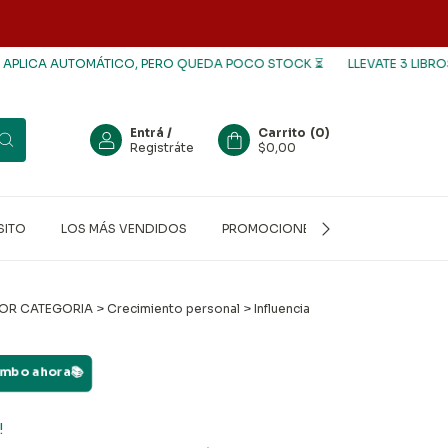
CA AUTOMÁTICO, PERO QUEDA POCO STOCK ⏳
LLEVATE 3 LIBROS Y PA
Entrá
/
Carrito
(
0
)
Registráte
$0,00
SITO
LOS MÁS VENDIDOS
PROMOCIONES
LIBROS USADO
OR CATEGORIA
>
Crecimiento personal
>
Influencia
combo ahora📚
!