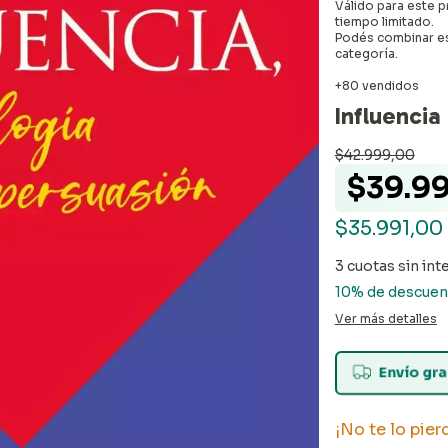
Válido para este p
tiempo limitado.
Podés combinar es
categoría.
+80 vendidos
Influencia
$42.999,00
$39.9
$35.991,00
3
cuotas sin int
10% de descuen
Ver más detalles
Envío gra
¡No te lo pier