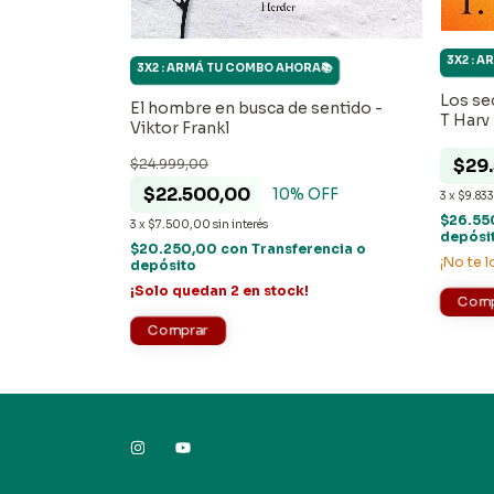
3X2 : A
3X2 : ARMÁ TU COMBO AHORA📚
RA📚
Los se
El hombre en busca de sentido -
as - Mariano
T Harv
Viktor Frankl
$29
$24.999,00
$22.500,00
10
% OFF
OFF
3
x
$9.833
$26.55
3
x
$7.500,00
sin interés
depósi
$20.250,00
con
Transferencia o
rencia o
¡No te l
depósito
¡Solo quedan
2
en stock!