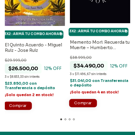
3X2 : ARMÁ TU COMBO AHORA📚
3X2 : ARMÁ TU COMBO AHORA📚
Memento Mori: Recuerda tu
El Quinto Acuerdo - Miguel
Muerte – Humberto
Ruiz - Jose Ruiz
Montesinos
$38.999,00
$29.999,00
$34.490,00
12
% OFF
$26.500,00
12
% OFF
3
x
$11.496,67
sin interés
3
x
$8.833,33
sin interés
$31.041,00
con
Transferencia
$23.850,00
con
o depósito
Transferencia o depósito
¡Solo quedan
4
en stock!
¡Solo quedan
2
en stock!