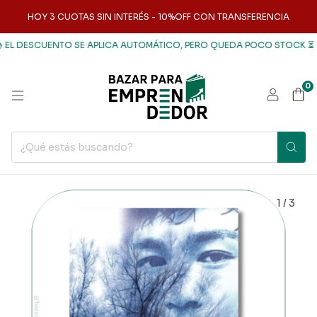
HOY 3 CUOTAS SIN INTERÉS - 10%OFF CON TRANSFERENCIA
EL DESCUENTO SE APLICA AUTOMÁTICO, PERO QUEDA POCO STOCK ⏳
L
0
1
/
3