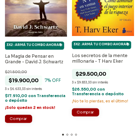
3X2 : ARMÁ TU COMBO AHORA📚
3X2 : ARMÁ TU COMBO AHORA📚
Los secretos de la mente
La Magia de Pensar en
millonaria - T Harv Eker
Grande - David J. Schwartz
$21.500,00
$29.500,00
$19.900,00
7
% OFF
3
x
$9.833,33
sin interés
$26.550,00
con
3
x
$6.633,33
sin interés
Transferencia o depósito
$17.910,00
con
Transferencia
o depósito
¡No te lo pierdas, es el último!
¡Solo quedan
2
en stock!