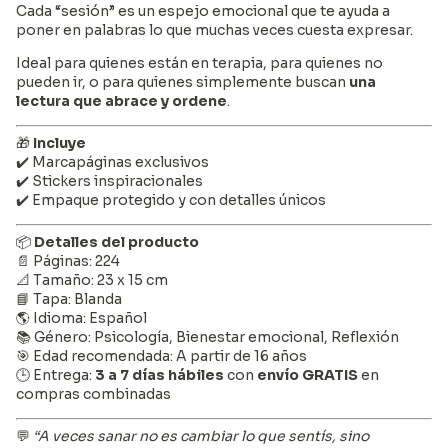
Cada “sesión” es un espejo emocional que te ayuda a
poner en palabras lo que muchas veces cuesta expresar.
Ideal para quienes están en terapia, para quienes no
pueden ir, o para quienes simplemente buscan
una
lectura que abrace y ordene
.
🎁
Incluye
✔️ Marcapáginas exclusivos
✔️ Stickers inspiracionales
✔️ Empaque protegido y con detalles únicos
📦
Detalles del producto
📄 Páginas: 224
📐 Tamaño: 23 x 15 cm
📘 Tapa: Blanda
🌎 Idioma: Español
📚 Género: Psicología, Bienestar emocional, Reflexión
🎯 Edad recomendada: A partir de 16 años
🕒 Entrega:
3 a 7 días hábiles
con
envío GRATIS
en
compras combinadas
💬
“A veces sanar no es cambiar lo que sentís, sino