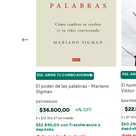
3X2 : 
3X2 : ARMÁ TU COMBO AHORA📚
RA📚
El hom
El poder de las palabras - Mariano
rendedor -
Viktor 
Sigman
$24.99
$37.999,00
$22
$36.500,00
4
% OFF
3
x
$7.50
3
x
$12.166,67
sin interés
rencia o
$20.2
$32.850,00
con
Transferencia o
depósi
depósito
¡Solo 