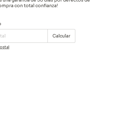
una garantía de 30 días por defectos de
Compra con total confianza!
P:
Cambiar CP
o
Calcular
ostal