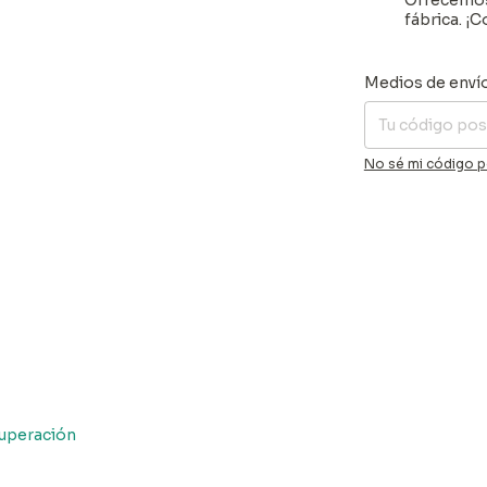
Ofrecemos 
fábrica. ¡
Entregas para el C
Medios de enví
No sé mi código p
Superación