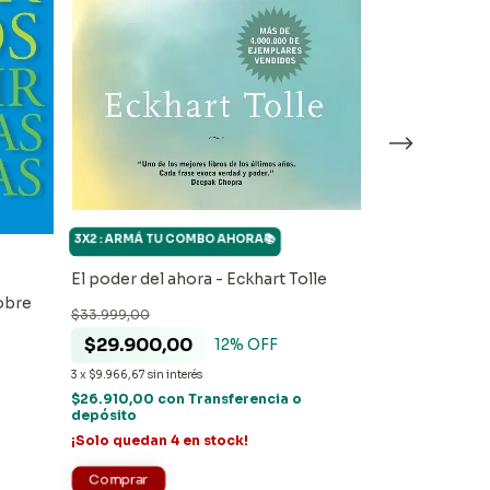
3X2 : ARMÁ TU COMBO AHORA📚
3X2 : ARMÁ TU 
El poder del ahora - Eckhart Tolle
La Magia de P
obre
$33.999,00
J. Schwartz
$29.900,00
12
% OFF
$21.500,00
3
x
$9.966,67
sin interés
$19.900,0
$26.910,00
con
Transferencia o
depósito
3
x
$6.633,33
sin int
¡Solo quedan
4
en stock!
$17.910,00
con
depósito
¡Solo quedan
2