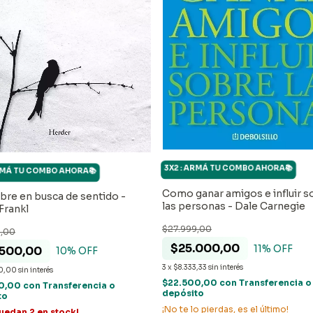
3X2 : ARMÁ TU COMBO AHORA📚
ARMÁ TU COMBO AHORA📚
Como ganar amigos e influir s
bre en busca de sentido -
las personas - Dale Carnegie
Frankl
$27.999,00
9,00
$25.000,00
11
% OFF
.500,00
10
% OFF
3
x
$8.333,33
sin interés
0,00
sin interés
$22.500,00
con
Transferencia o
50,00
con
Transferencia o
depósito
to
¡No te lo pierdas, es el último!
quedan
2
en stock!