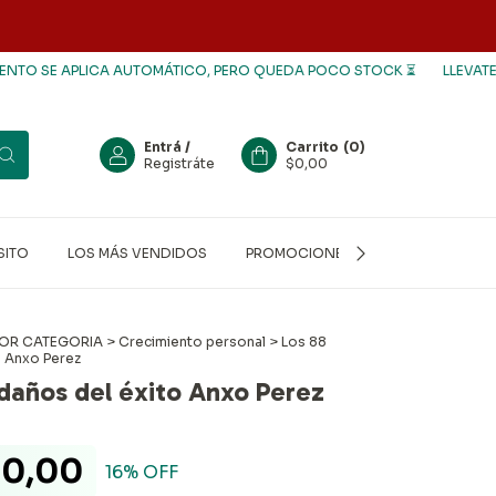
E APLICA AUTOMÁTICO, PERO QUEDA POCO STOCK ⏳
LLEVATE 3 LIBRO
Entrá
/
Carrito
(
0
)
Registráte
$0,00
SITO
LOS MÁS VENDIDOS
PROMOCIONES
LIBROS USADO
OR CATEGORIA
>
Crecimiento personal
>
Los 88
o Anxo Perez
daños del éxito Anxo Perez
00,00
16
% OFF