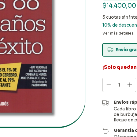
$14.400,0
3
cuotas sin int
10% de descuen
Ver más detalles
Envío gra
¡Solo queda
Envíos rá
Cada libr
de burbuja
llegue en 
Garantía 