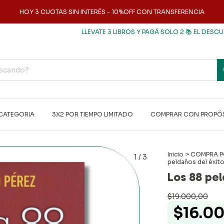
HOY 3 CUOTAS SIN INTERÉS - 10%OFF CON TRANSFERENCIA
LLEVATE 3 LIBROS Y PAGÁ SOLO 2 📚 EL DESCUENTO S
CATEGORIA
3X2 POR TIEMPO LIMITADO
COMPRAR CON PROPÓ
Inicio
>
COMPRA P
1
/
3
peldaños del éxit
Los 88 pel
$19.000,00
$16.0