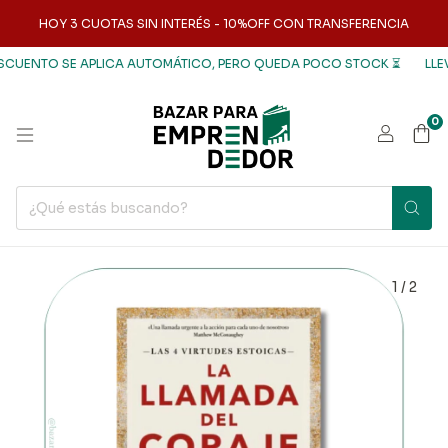
HOY 3 CUOTAS SIN INTERÉS - 10%OFF CON TRANSFERENCIA
SCUENTO SE APLICA AUTOMÁTICO, PERO QUEDA POCO STOCK ⏳
LLEVAT
0
1
/
2