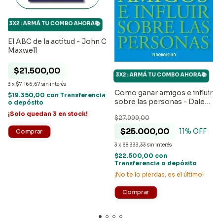
3X2 : ARMÁ TU COMBO AHORA📚
El ABC de la actitud - John C
Maxwell
$21.500,00
3X2 : ARMÁ TU COMBO AHORA📚
3
x
$7.166,67
sin interés
Como ganar amigos e influir
$19.350,00
con
Transferencia
sobre las personas - Dale
o depósito
Carnegie
¡Solo quedan
3
en stock!
$27.999,00
$25.000,00
11
% OFF
3
x
$8.333,33
sin interés
$22.500,00
con
Transferencia o depósito
¡No te lo pierdas, es el último!