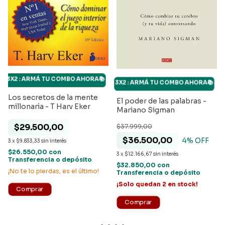
3X2 : ARMÁ TU COMBO AHORA📚
3X2 : ARMÁ TU COMBO AHORA📚
Los secretos de la mente
El poder de las palabras -
millonaria - T Harv Eker
Mariano Sigman
$29.500,00
$37.999,00
$36.500,00
4
% OFF
3
x
$9.833,33
sin interés
$26.550,00
con
3
x
$12.166,67
sin interés
Transferencia o depósito
$32.850,00
con
¡No te lo pierdas, es el último!
Transferencia o depósito
¡Solo quedan
2
en stock!