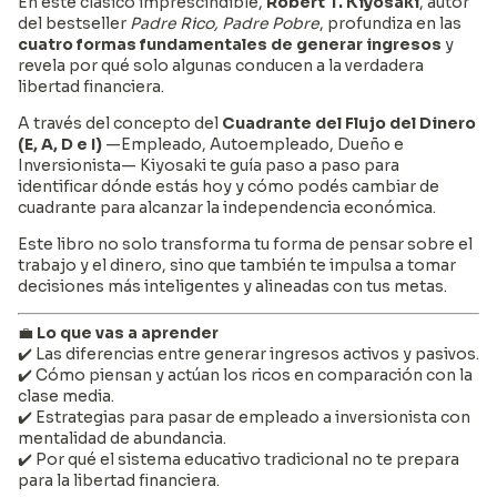
En este clásico imprescindible,
Robert T. Kiyosaki
, autor
del bestseller
Padre Rico, Padre Pobre
, profundiza en las
cuatro formas fundamentales de generar ingresos
y
revela por qué solo algunas conducen a la verdadera
libertad financiera.
A través del concepto del
Cuadrante del Flujo del Dinero
(E, A, D e I)
—Empleado, Autoempleado, Dueño e
Inversionista— Kiyosaki te guía paso a paso para
identificar dónde estás hoy y cómo podés cambiar de
cuadrante para alcanzar la independencia económica.
Este libro no solo transforma tu forma de pensar sobre el
trabajo y el dinero, sino que también te impulsa a tomar
decisiones más inteligentes y alineadas con tus metas.
💼
Lo que vas a aprender
✔️ Las diferencias entre generar ingresos activos y pasivos.
✔️ Cómo piensan y actúan los ricos en comparación con la
clase media.
✔️ Estrategias para pasar de empleado a inversionista con
mentalidad de abundancia.
✔️ Por qué el sistema educativo tradicional no te prepara
para la libertad financiera.