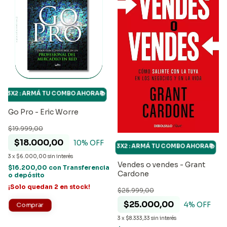
3X2 : ARMÁ TU COMBO AHORA📚
Go Pro - Eric Worre
$19.999,00
$18.000,00
10
% OFF
3X2 : ARMÁ TU COMBO AHORA📚
3
x
$6.000,00
sin interés
Vendes o vendes - Grant
$16.200,00
con
Transferencia
Cardone
o depósito
¡Solo quedan
2
en stock!
$25.999,00
$25.000,00
4
% OFF
3
x
$8.333,33
sin interés