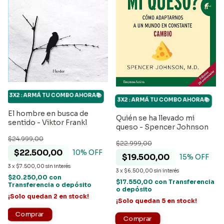
3X2 : ARMÁ TU COMBO AHORA📚
3X2 : ARMÁ TU COMBO AHORA📚
El hombre en busca de
Quién se ha llevado mi
sentido - Viktor Frankl
queso - Spencer Johnson
$24.999,00
$22.999,00
$22.500,00
10
% OFF
$19.500,00
15
% OFF
3
x
$7.500,00
sin interés
3
x
$6.500,00
sin interés
$20.250,00
con
$17.550,00
con
Transferencia
Transferencia o depósito
o depósito
¡Solo quedan
2
en stock!
¡Solo quedan
5
en stock!